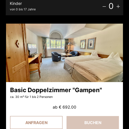
Kinder
0
von 0 bis 17 Jahre
Basic Doppelzimmer "Gampen"
ca. 30 m²
für 1 bis 2 Personen
ab
€ 692.00
ANFRAGEN
BUCHEN