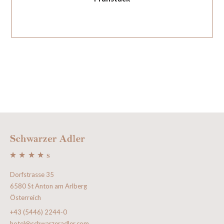
Dorfstrasse 35
6580 St Anton am Arlberg
Österreich
+43 (5446) 2244-0
hotel@schwarzeradler.com